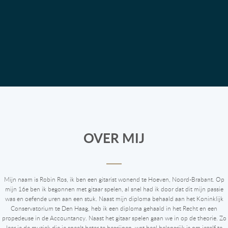
OVER MIJ
Mijn naam is Robin Ros, ik ben een gitarist wonend te Hoeven, Noord-Brabant. Op
mijn 16e ben ik begonnen met gitaar spelen, al snel had ik door dat dit mijn passie
was en oefende uren aan een stuk. Naast mijn diploma behaald aan het Koninklijk
Conservatorium te Den Haag, heb ik een diploma gehaald in het Recht en een
propedeuse in de Accountancy. Naast het gitaar spelen gaan we in op de theorie. Zo
leer je de muziek die je speelt beter te begrijpen, wat heel belangrijk is om jezelf te