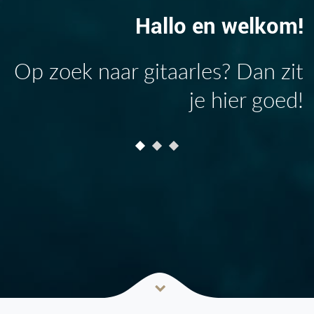
!
Hallo en welkom!
en
Op zoek naar gitaarles? Dan zit
g!
je hier goed!