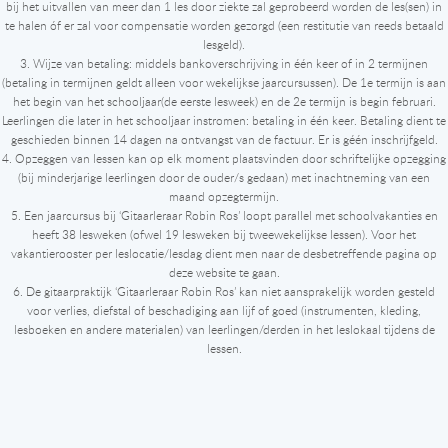
bij het uitvallen van meer dan 1 les door ziekte zal geprobeerd worden de les(sen) in
te halen óf er zal voor compensatie worden gezorgd (een restitutie van reeds betaald
lesgeld).
3. Wijze van betaling: middels bankoverschrijving in één keer of in 2 termijnen
(betaling in termijnen geldt alleen voor wekelijkse jaarcursussen). De 1e termijn is aan
het begin van het schooljaar(de eerste lesweek) en de 2e termijn is begin februari.
Leerlingen die later in het schooljaar instromen: betaling in één keer. Betaling dient te
geschieden binnen 14 dagen na ontvangst van de factuur. Er is géén inschrijfgeld.
4. Opzeggen van lessen kan op elk moment plaatsvinden door schriftelijke opzegging
(bij minderjarige leerlingen door de ouder/s gedaan) met inachtneming van een
maand opzegtermijn.
5. Een jaarcursus bij ‘Gitaarleraar Robin Ros’ loopt parallel met schoolvakanties en
heeft 38 lesweken (ofwel 19 lesweken bij tweewekelijkse lessen). Voor het
vakantierooster per leslocatie/lesdag dient men naar de desbetreffende pagina op
deze website te gaan.
6. De gitaarpraktijk ‘Gitaarleraar Robin Ros’ kan niet aansprakelijk worden gesteld
voor verlies, diefstal of beschadiging aan lijf of goed (instrumenten, kleding,
lesboeken en andere materialen) van leerlingen/derden in het leslokaal tijdens de
lessen.