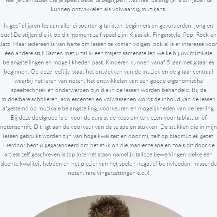
kunnen ontwikkelen als volwaardig muzikant.
Ik geef al jaren les aan allerlei soorten gitaristen: beginners en gevorderden, jong en
oud! De stijlen die ik op dit moment zelf speel zijn: Klassiek, Fingerstyle, Pop, Rock en
Jazz. Maar iedereen is van harte om lessen te komen volgen, ook al is er interesse voor
een andere stijl! Samen met u zal ik een traject samenstellen welke bij uw muzikale
belangstellingen en mogelijkheden past. Kinderen kunnen vanaf 5 jaar met gitaarles
beginnen. Op deze leeftijd staat het ontdekken van de muziek en de gitaar centraal
waarbij het leren van noten, het ontwikkelen van een goede ergonomische
speeltechniek en onderwerpen zijn die in de lessen worden behandeld. Bij de
middelbare scholieren, adolescenten en volwassenen wordt de inhoud van de lessen
afgestemd op muzikale belangstelling, voorkeuren en mogelijkheden van de leerling.
Bij deze doelgroep is er voor de cursist de keus om te kiezen voor tablatuur of
notenschrift. Dit ligt aan de voorkeur van de te spelen stukken. De stukken die in mijn
lessen gebruikt worden zijn van hoge kwaliteit en door mij zelf op bladmuziek gezet!
Hierdoor bent u gegarandeerd om het stuk op die manier te spelen zoals dit door de
artiest zelf geschreven is (op internet staan namelijk talloze bewerkingen welke een
slechte kwaliteit hebben en het plezier van het spelen negatief beïnvloeden: missende
noten, rare vingerzettingen e.d.)!