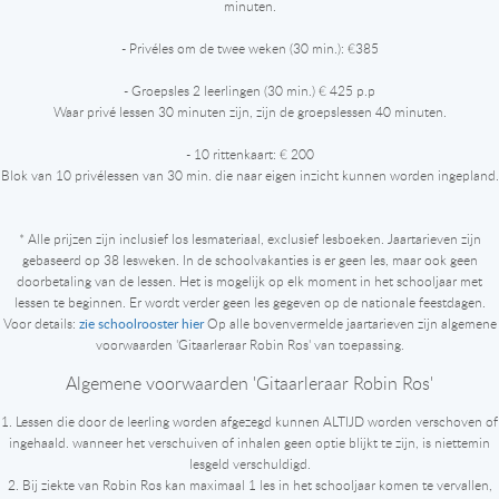
minuten.
- Privéles om de twee weken (30 min.): €385
- Groepsles 2 leerlingen (30 min.) € 425 p.p
Waar privé lessen 30 minuten zijn, zijn de groepslessen 40 minuten.
- 10 rittenkaart: € 200
Blok van 10 privélessen van 30 min. die naar eigen inzicht kunnen worden ingepland.
* Alle prijzen zijn inclusief los lesmateriaal, exclusief lesboeken. Jaartarieven zijn
gebaseerd op 38 lesweken. In de schoolvakanties is er geen les, maar ook geen
doorbetaling van de lessen. Het is mogelijk op elk moment in het schooljaar met
lessen te beginnen. Er wordt verder geen les gegeven op de nationale feestdagen.
zie schoolrooster hier
Voor details:
Op alle bovenvermelde jaartarieven zijn algemene
voorwaarden 'Gitaarleraar Robin Ros' van toepassing.
Algemene voorwaarden 'Gitaarleraar Robin Ros'
1. Lessen die door de leerling worden afgezegd kunnen ALTIJD worden verschoven of
ingehaald. wanneer het verschuiven of inhalen geen optie blijkt te zijn, is niettemin
lesgeld verschuldigd.
2. Bij ziekte van Robin Ros kan maximaal 1 les in het schooljaar komen te vervallen,